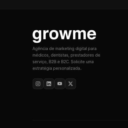
Agência de marketing digital para
médicos, dentistas, prestadores de
serviço, B2B e B2C. Solicite uma
estratégia personalizada..