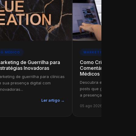
NG MÉDICO
MARKETING MÉDICO
arketing de Guerrilha para
Como Criar Posts que 
Estratégias Inovadoras
Comentários: Estratégia
Médicos
rketing de guerrilha para clínicas
Descubra estratégias para m
e sua presença digital com
posts que geram comentário
inovadoras...
a presença digital.
Ler artigo →
05 ago 2026