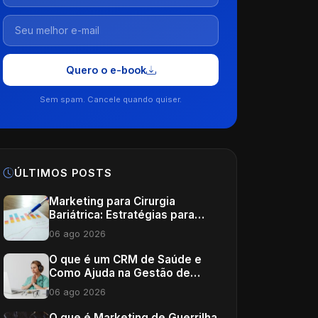
Quero o e-book
Sem spam. Cancele quando quiser.
ÚLTIMOS POSTS
Marketing para Cirurgia
Bariátrica: Estratégias para
Potencializar Sua Clínica
06 ago 2026
O que é um CRM de Saúde e
Como Ajuda na Gestão de
Clínicas
06 ago 2026
O que é Marketing de Guerrilha