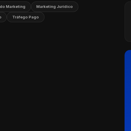
 do Marketing
Marketing Jurídico
o
Tráfego Pago
lhorar a Experiência do Paciente na
Ler artigo
ho, 2026