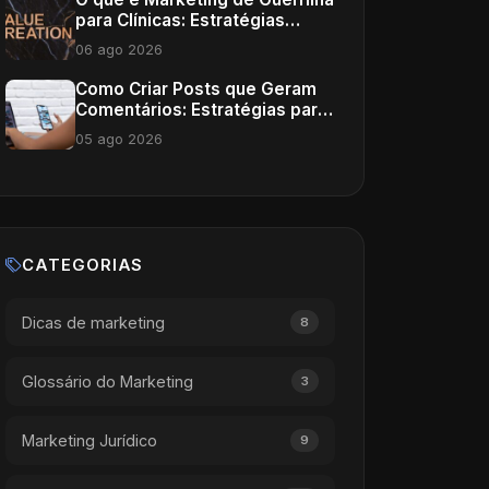
para Clínicas: Estratégias
Inovadoras
06 ago 2026
Como Criar Posts que Geram
Comentários: Estratégias para
Médicos
05 ago 2026
CATEGORIAS
Dicas de marketing
8
Glossário do Marketing
3
Marketing Jurídico
9