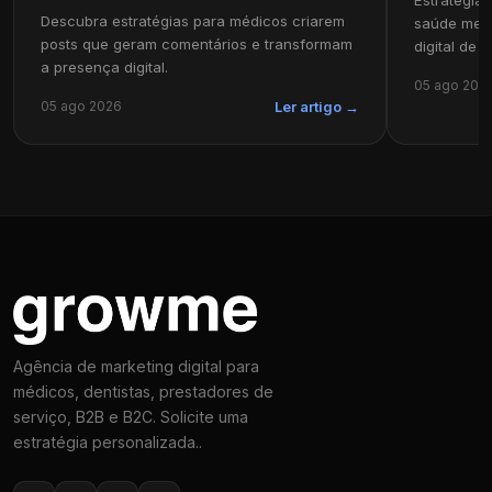
Descubra estratégias para médicos criarem
saúde ment
posts que geram comentários e transformam
digital de s
a presença digital.
05 ago 202
05 ago 2026
Ler artigo →
Agência de marketing digital para
médicos, dentistas, prestadores de
serviço, B2B e B2C. Solicite uma
estratégia personalizada..