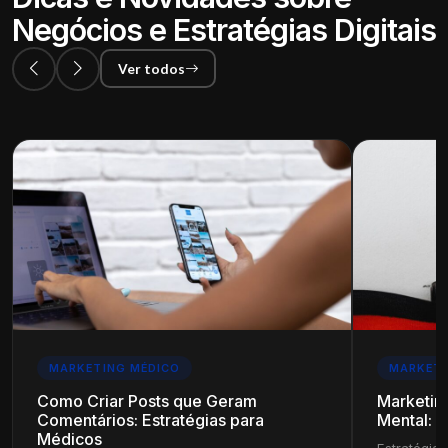
Negócios e Estratégias Digitais
Ver todos
MARKETING MÉDICO
MARKETI
Como Criar Posts que Geram
Marketin
Comentários: Estratégias para
Mental: E
Médicos
Estratégias