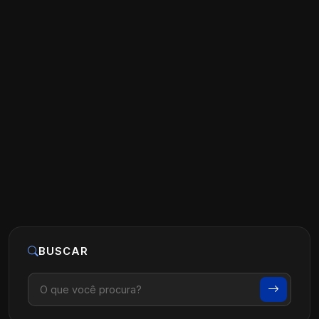
CRC na Odontologia: O Que É e Como
Utilizar na Sua Clínica
Ler artigo
25 de maio, 2026
BUSCAR