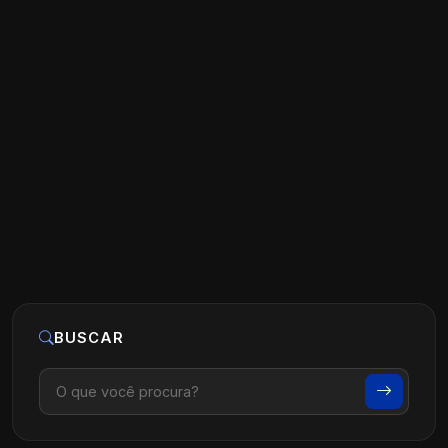
Como ser o primeiro médico a aparecer
no Google na minha cidade
Ler artigo
22 de junho, 2026
BUSCAR