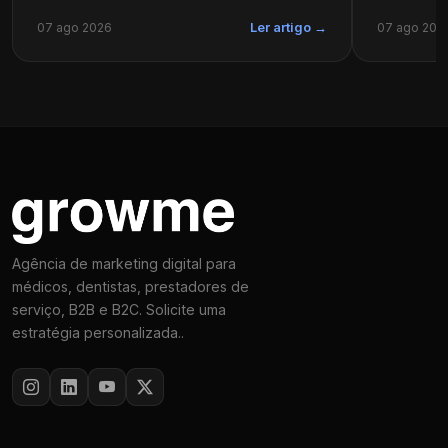
07 ago 2026
07 ago 202
Ler artigo →
Agência de marketing digital para
médicos, dentistas, prestadores de
serviço, B2B e B2C. Solicite uma
estratégia personalizada..