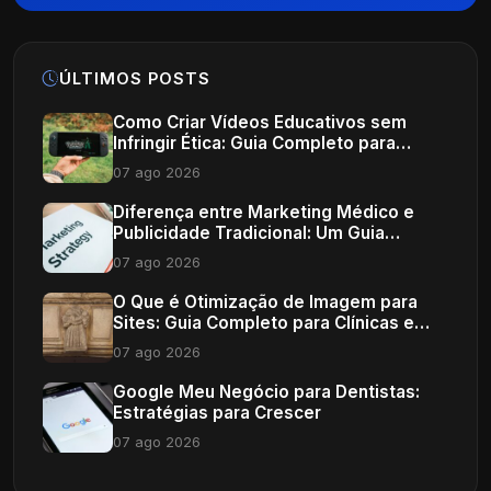
ÚLTIMOS POSTS
Como Criar Vídeos Educativos sem
Infringir Ética: Guia Completo para
Profissionais de Saúde
07 ago 2026
Diferença entre Marketing Médico e
Publicidade Tradicional: Um Guia
Completo
07 ago 2026
O Que é Otimização de Imagem para
Sites: Guia Completo para Clínicas e
Consultórios
07 ago 2026
Google Meu Negócio para Dentistas:
Estratégias para Crescer
07 ago 2026