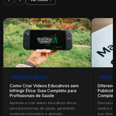
MARKETING MÉDICO
MARKETI
Como Criar Vídeos Educativos sem
Diferenç
Infringir Ética: Guia Completo para
Publicida
Profissionais de Saúde
Complet
Aprenda a criar vídeos educativos éticos
Descubra a
para profissionais de saúde, garantindo
médico e pu
conteúdo informativo e alinhado...
sua clínica