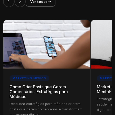
Ver todos
MARKETING MÉDICO
MARKETI
Como Criar Posts que Geram
Marketin
Comentários: Estratégias para
Mental: E
Médicos
Estratégias
Descubra estratégias para médicos criarem
saúde ment
posts que geram comentários e transformam
digital de s
a presença digital.