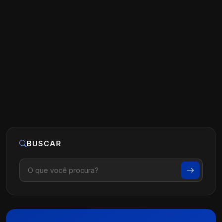
Vale mais a pena Google Ads ou
Instagram Ads para Médico?
Ler artigo
28 de maio, 2026
BUSCAR