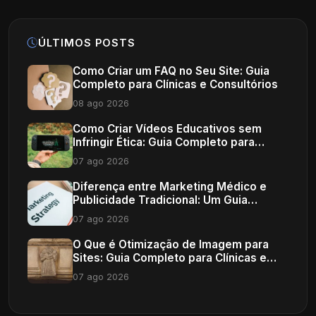
ÚLTIMOS POSTS
Como Criar um FAQ no Seu Site: Guia
Completo para Clínicas e Consultórios
08 ago 2026
Como Criar Vídeos Educativos sem
Infringir Ética: Guia Completo para
Profissionais de Saúde
07 ago 2026
Diferença entre Marketing Médico e
Publicidade Tradicional: Um Guia
Completo
07 ago 2026
O Que é Otimização de Imagem para
Sites: Guia Completo para Clínicas e
Consultórios
07 ago 2026