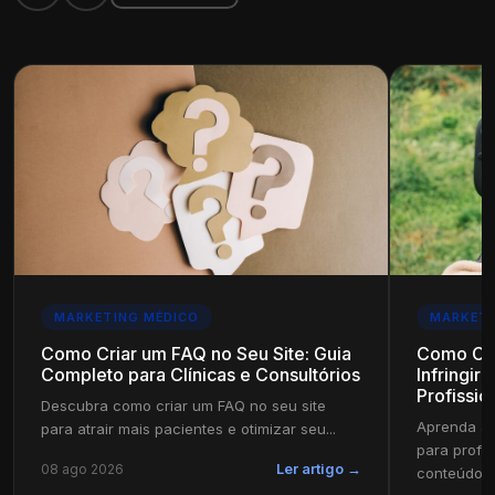
MARKETING MÉDICO
MARKETI
Como Criar um FAQ no Seu Site: Guia
Como Cri
Completo para Clínicas e Consultórios
Infringir
Profissio
Descubra como criar um FAQ no seu site
Aprenda a 
para atrair mais pacientes e otimizar seu...
para profi
08 ago 2026
Ler artigo →
conteúdo in