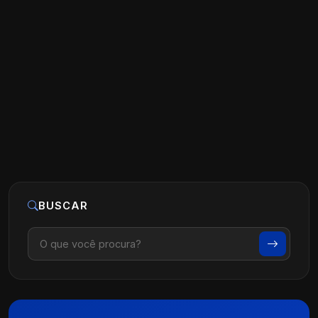
Google Ads para Médicos: Vale a Pena?
Como Fazer da Forma Certa
Ler artigo
15 de novembro, 2025
BUSCAR