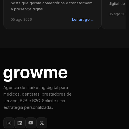
posts que geram comentários e transformam
digital de s
a presença digital.
05 ago 202
05 ago 2026
Ler artigo →
Agência de marketing digital para
médicos, dentistas, prestadores de
serviço, B2B e B2C. Solicite uma
estratégia personalizada..