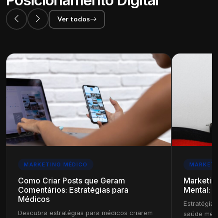
Posicionamento Digital
Ver todos
MARKETING MÉDICO
MARKETI
Como Criar Posts que Geram
Marketin
Comentários: Estratégias para
Mental: E
Médicos
Estratégias
Descubra estratégias para médicos criarem
saúde ment