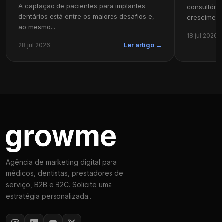
A captação de pacientes para implantes
consultóri
dentários está entre os maiores desafios e,
cresciment
ao mesmo...
18 jul 2026
28 jul 2026
Ler artigo →
Agência de marketing digital para
médicos, dentistas, prestadores de
serviço, B2B e B2C. Solicite uma
estratégia personalizada..