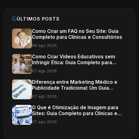
ÚLTIMOS POSTS
Como Criar um FAQ no Seu Site: Guia
Completo para Clínicas e Consultórios
08 ago 2026
Como Criar Vídeos Educativos sem
Infringir Ética: Guia Completo para
Profissionais de Saúde
07 ago 2026
Diferença entre Marketing Médico e
Publicidade Tradicional: Um Guia
Completo
07 ago 2026
O Que é Otimização de Imagem para
Sites: Guia Completo para Clínicas e
Consultórios
07 ago 2026