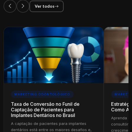
Ver todos
MARKETING ODONTOLÓGICO
MARKET
Taxa de Conversão no Funil de
Estratégi
Captação de Pacientes para
Como Ala
Implantes Dentários no Brasil
Aprenda es
A captação de pacientes para implantes
consultóri
dentários está entre os maiores desafios e,
cresciment