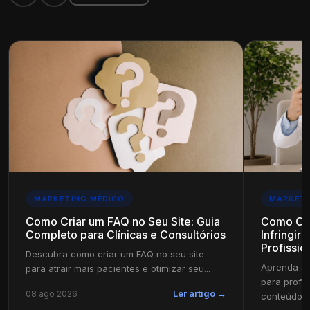
MARKETING MÉDICO
MARKETI
Como Criar um FAQ no Seu Site: Guia
Como Cri
Completo para Clínicas e Consultórios
Infringir
Profissio
Descubra como criar um FAQ no seu site
Aprenda a 
para atrair mais pacientes e otimizar seu...
para profi
08 ago 2026
Ler artigo →
conteúdo in