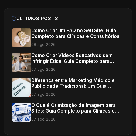
ÚLTIMOS POSTS
Como Criar um FAQ no Seu Site: Guia
Completo para Clínicas e Consultórios
08 ago 2026
Como Criar Vídeos Educativos sem
Infringir Ética: Guia Completo para
Profissionais de Saúde
07 ago 2026
Diferença entre Marketing Médico e
Publicidade Tradicional: Um Guia
Completo
07 ago 2026
O Que é Otimização de Imagem para
Sites: Guia Completo para Clínicas e
Consultórios
07 ago 2026