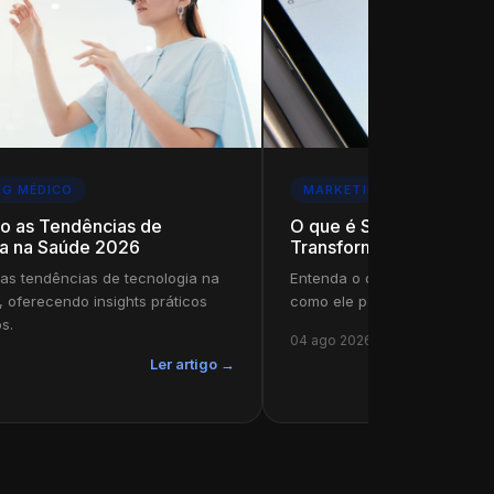
NG MÉDICO
MARKETING MÉDICO
o as Tendências de
O que é SEO para Busca
a na Saúde 2026
Transformando Clínicas
as tendências de tecnologia na
Entenda o que é SEO para bu
 oferecendo insights práticos
como ele pode revolucionar a
s.
04 ago 2026
Ler artigo →