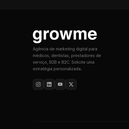
Agência de marketing digital para
médicos, dentistas, prestadores de
serviço, B2B e B2C. Solicite uma
estratégia personalizada..