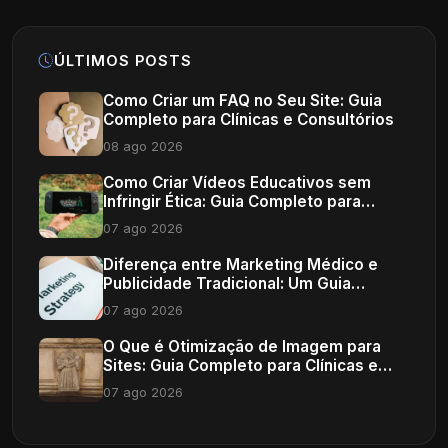
ÚLTIMOS POSTS
Como Criar um FAQ no Seu Site: Guia
Completo para Clínicas e Consultórios
08 ago 2026
Como Criar Vídeos Educativos sem
Infringir Ética: Guia Completo para
Profissionais de Saúde
07 ago 2026
Diferença entre Marketing Médico e
Publicidade Tradicional: Um Guia
Completo
07 ago 2026
O Que é Otimização de Imagem para
Sites: Guia Completo para Clínicas e
Consultórios
07 ago 2026