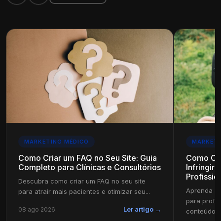
MARKETING MÉDICO
MARKETI
Como Criar um FAQ no Seu Site: Guia
Como Cri
Completo para Clínicas e Consultórios
Infringir
Profissio
Descubra como criar um FAQ no seu site
Aprenda a 
para atrair mais pacientes e otimizar seu...
para profi
08 ago 2026
Ler artigo →
conteúdo in