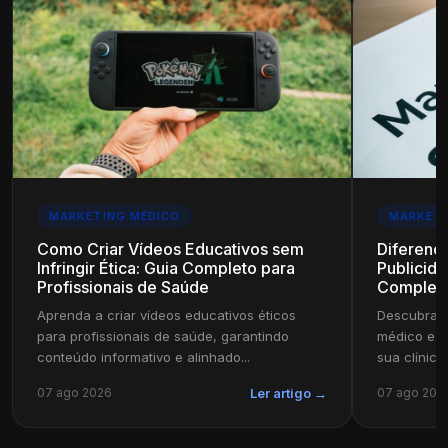
MARKETING MÉDICO
MARKETI
Como Criar Vídeos Educativos sem
Diferenç
Infringir Ética: Guia Completo para
Publicida
Profissionais de Saúde
Complet
Aprenda a criar vídeos educativos éticos
Descubra a
para profissionais de saúde, garantindo
médico e pu
conteúdo informativo e alinhado...
sua clínica
07 ago 2026
07 ago 202
Ler artigo →