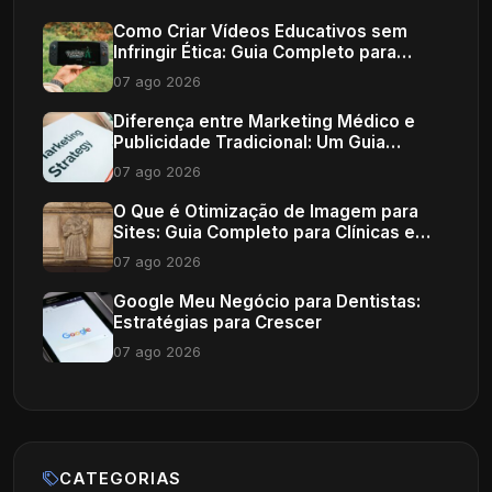
Como Criar Vídeos Educativos sem
Infringir Ética: Guia Completo para
Profissionais de Saúde
07 ago 2026
Diferença entre Marketing Médico e
Publicidade Tradicional: Um Guia
Completo
07 ago 2026
O Que é Otimização de Imagem para
Sites: Guia Completo para Clínicas e
Consultórios
07 ago 2026
Google Meu Negócio para Dentistas:
Estratégias para Crescer
07 ago 2026
CATEGORIAS