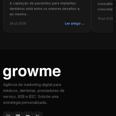
A captação de pacientes para implantes
consultóri
dentários está entre os maiores desafios e,
cresciment
ao mesmo...
18 jul 2026
28 jul 2026
Ler artigo →
Agência de marketing digital para
médicos, dentistas, prestadores de
serviço, B2B e B2C. Solicite uma
estratégia personalizada..