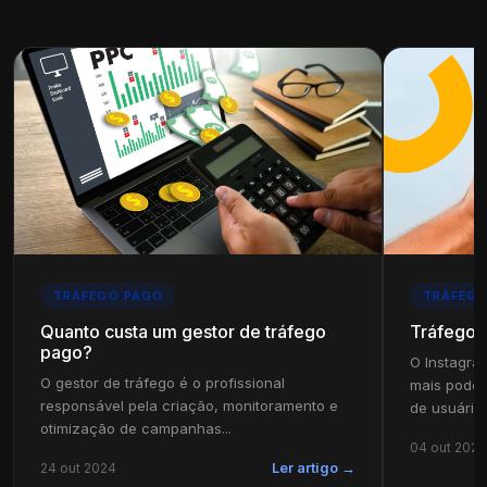
TRÁFEGO PAGO
TRÁFEGO
Quanto custa um gestor de tráfego
Tráfego 
pago?
O Instagra
O gestor de tráfego é o profissional
mais poder
responsável pela criação, monitoramento e
de usuários
otimização de campanhas...
04 out 2024
24 out 2024
Ler artigo →