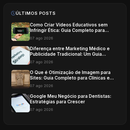
ÚLTIMOS POSTS
Como Criar Vídeos Educativos sem
Infringir Ética: Guia Completo para
Profissionais de Saúde
07 ago 2026
Diferença entre Marketing Médico e
Publicidade Tradicional: Um Guia
Completo
07 ago 2026
O Que é Otimização de Imagem para
Sites: Guia Completo para Clínicas e
Consultórios
07 ago 2026
Google Meu Negócio para Dentistas:
Estratégias para Crescer
07 ago 2026