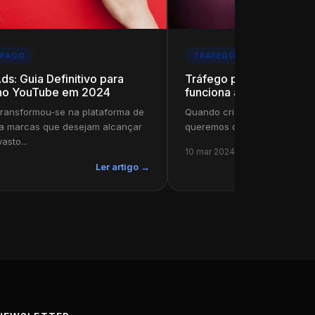
 PAGO
TRÁFEGO PAGO
s: Guia Definitivo para
Tráfego pago: O que é,
 no YouTube em 2024
funciona as principais f
ransformou-se na plataforma de
Quando criamos um site ou um
a marcas que desejam alcançar
queremos que ele seja um su
asto...
10 mar 2024
Ler artigo →