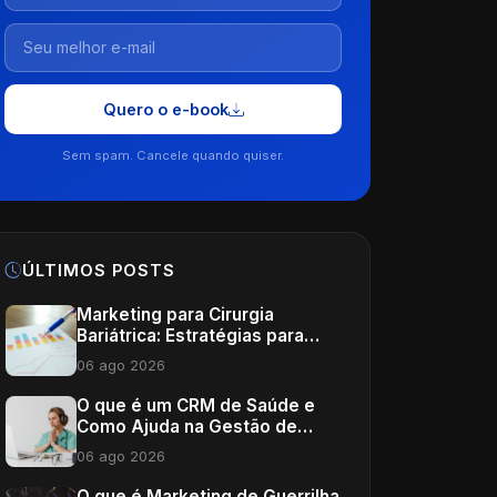
Quero o e-book
Sem spam. Cancele quando quiser.
ÚLTIMOS POSTS
Marketing para Cirurgia
Bariátrica: Estratégias para
Potencializar Sua Clínica
06 ago 2026
O que é um CRM de Saúde e
Como Ajuda na Gestão de
Clínicas
06 ago 2026
O que é Marketing de Guerrilha