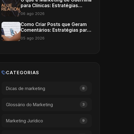
para Clínicas: Estratégias
Inovadoras
06 ago 2026
Como Criar Posts que Geram
Comentários: Estratégias para
Médicos
05 ago 2026
CATEGORIAS
Dicas de marketing
8
Glossário do Marketing
3
Marketing Jurídico
9