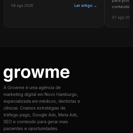
para profi
08 ago 2026
Ler artigo →
conteúdo in
07 ago 202
A Growme é uma agência de
marketing digital em Novo Hamburgo,
especializada em médicos, dentistas e
clínicas. Criamos estratégias de
tráfego pago, Google Ads, Meta Ads,
SEO e conteúdo para gerar mais
pacientes e oportunidades.