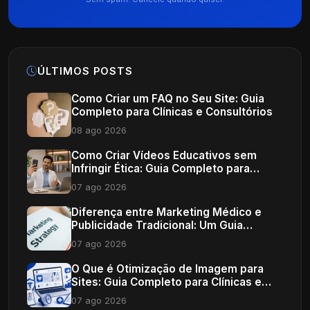
ÚLTIMOS POSTS
Como Criar um FAQ no Seu Site: Guia
Completo para Clínicas e Consultórios
08 ago 2026
Como Criar Vídeos Educativos sem
Infringir Ética: Guia Completo para
Profissionais de Saúde
07 ago 2026
Diferença entre Marketing Médico e
Publicidade Tradicional: Um Guia
Completo
07 ago 2026
O Que é Otimização de Imagem para
Sites: Guia Completo para Clínicas e
Consultórios
07 ago 2026