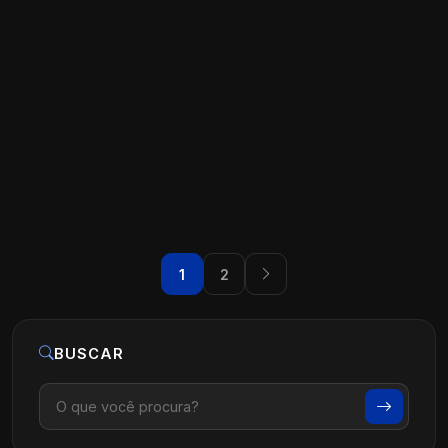
Estratégias de Marketing para Clínicas
de Fisioterapia
Ler artigo
07 de agosto, 2026
1
2
BUSCAR