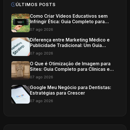
ÚLTIMOS POSTS
Como Criar Vídeos Educativos sem
Infringir Ética: Guia Completo para
Profissionais de Saúde
07 ago 2026
Diferença entre Marketing Médico e
Publicidade Tradicional: Um Guia
Completo
07 ago 2026
O Que é Otimização de Imagem para
Sites: Guia Completo para Clínicas e
Consultórios
07 ago 2026
Google Meu Negócio para Dentistas:
Estratégias para Crescer
07 ago 2026