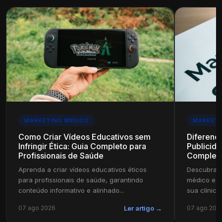
MARKETING MÉDICO
MARKETI
Como Criar Vídeos Educativos sem
Diferenç
Infringir Ética: Guia Completo para
Publicida
Profissionais de Saúde
Complet
Aprenda a criar vídeos educativos éticos
Descubra a
para profissionais de saúde, garantindo
médico e pu
conteúdo informativo e alinhado...
sua clínica
07 ago 2026
07 ago 202
Ler artigo →