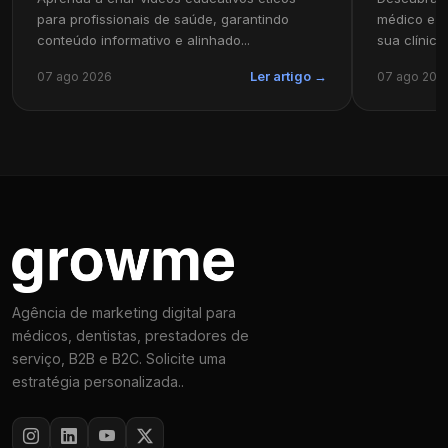
para profissionais de saúde, garantindo
médico e pu
conteúdo informativo e alinhado...
sua clínica
07 ago 2026
07 ago 202
Ler artigo →
Agência de marketing digital para
médicos, dentistas, prestadores de
serviço, B2B e B2C. Solicite uma
estratégia personalizada..