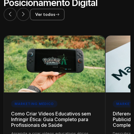
Posicionamento Digital
Ver todos
MARKETING MÉDICO
MARKETI
Como Criar Vídeos Educativos sem
Diferenç
Infringir Ética: Guia Completo para
Publicida
Profissionais de Saúde
Complet
Aprenda a criar vídeos educativos éticos
Descubra a