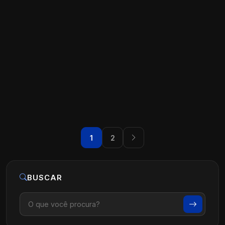
O que é Marketing de Conteúdo na
Prática para Médicos
Ler artigo
07 de agosto, 2026
1
2
BUSCAR