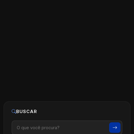
Como usar anúncios pagos para atrair
pacientes para clínicas dentárias?
Ler artigo
22 de maio, 2026
BUSCAR