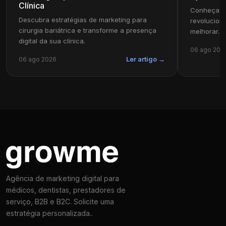
Clínica
Conheça c
Descubra estratégias de marketing para
revolucion
cirurgia bariátrica e transforme a presença
melhorar...
digital da sua clínica.
06 ago 202
06 ago 2026
Ler artigo →
Agência de marketing digital para
médicos, dentistas, prestadores de
serviço, B2B e B2C. Solicite uma
estratégia personalizada..