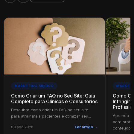
MARKETING MÉDICO
MARKETI
Como Criar um FAQ no Seu Site: Guia
Como Cri
Completo para Clínicas e Consultórios
Infringir
Profissio
Descubra como criar um FAQ no seu site
Aprenda a 
para atrair mais pacientes e otimizar seu...
para profi
08 ago 2026
Ler artigo →
conteúdo in