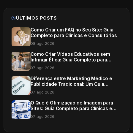
ÚLTIMOS POSTS
Como Criar um FAQ no Seu Site: Guia
Completo para Clínicas e Consultórios
08 ago 2026
Como Criar Vídeos Educativos sem
Infringir Ética: Guia Completo para
Profissionais de Saúde
07 ago 2026
Diferença entre Marketing Médico e
Publicidade Tradicional: Um Guia
Completo
07 ago 2026
O Que é Otimização de Imagem para
Sites: Guia Completo para Clínicas e
Consultórios
07 ago 2026