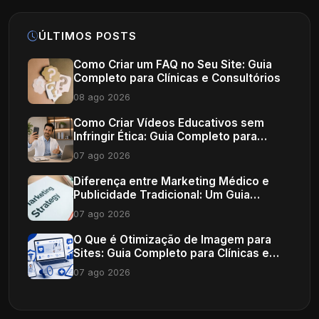
ÚLTIMOS POSTS
Como Criar um FAQ no Seu Site: Guia
Completo para Clínicas e Consultórios
08 ago 2026
Como Criar Vídeos Educativos sem
Infringir Ética: Guia Completo para
Profissionais de Saúde
07 ago 2026
Diferença entre Marketing Médico e
Publicidade Tradicional: Um Guia
Completo
07 ago 2026
O Que é Otimização de Imagem para
Sites: Guia Completo para Clínicas e
Consultórios
07 ago 2026