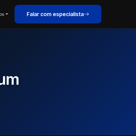
Falar com especialista
os
 um