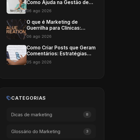
Como Ajuda na Gestão de
Clínicas
06 ago 2026
O que é Marketing de
Guerrilha para Clínicas:
Estratégias Inovadoras
06 ago 2026
Como Criar Posts que Geram
Comentários: Estratégias
para Médicos
05 ago 2026
CATEGORIAS
Dicas de marketing
8
Glossário do Marketing
3