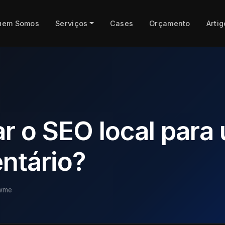
uem Somos
Serviços
Cases
Orçamento
Artig
 o SEO local para
entário?
wme