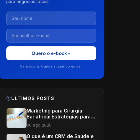
para negócios locais.
Quero o e-book
Sem spam. Cancele quando quiser.
ÚLTIMOS POSTS
Marketing para Cirurgia
Bariátrica: Estratégias para
Potencializar Sua Clínica
06 ago 2026
O que é um CRM de Saúde e