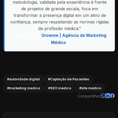
metodologia, validada pela experiência à frente
de projetos de grande escala, foca em
transformar a presença digital em um ativo de
confiança, sempre respeitando as normas rígidas
da profissão médica."
Saiba mais na
Growme | Agência de Marketing
Médico
.
#autoridade digital
#Captação de Pacientes
#marketing medico
#SEO médico
#site médico
Compartilhar: