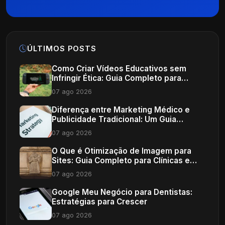
ÚLTIMOS POSTS
Como Criar Vídeos Educativos sem
Infringir Ética: Guia Completo para
Profissionais de Saúde
07 ago 2026
Diferença entre Marketing Médico e
Publicidade Tradicional: Um Guia
Completo
07 ago 2026
O Que é Otimização de Imagem para
Sites: Guia Completo para Clínicas e
Consultórios
07 ago 2026
Google Meu Negócio para Dentistas:
Estratégias para Crescer
07 ago 2026