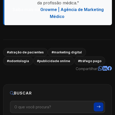
da profissão médica."
Saiba mais na
Growme | Agência de Marketing
Médico
.
#atração de pacientes
#marketing digital
#odontologia
#publicidade online
#tráfego pago
Compartilhar:
BUSCAR