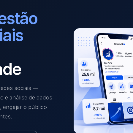
estão
iais
ade
edes sociais —
ão e análise de dados —
 engajar o público
ntes.