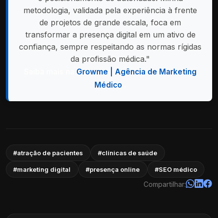
metodologia, validada pela experiência à frente
de projetos de grande escala, foca em
transformar a presença digital em um ativo de
confiança, sempre respeitando as normas rígidas
da profissão médica."
Saiba mais na
Growme | Agência de Marketing
Médico
.
#atração de pacientes
#clínicas de saúde
#marketing digital
#presença online
#SEO médico
Compartilhar: