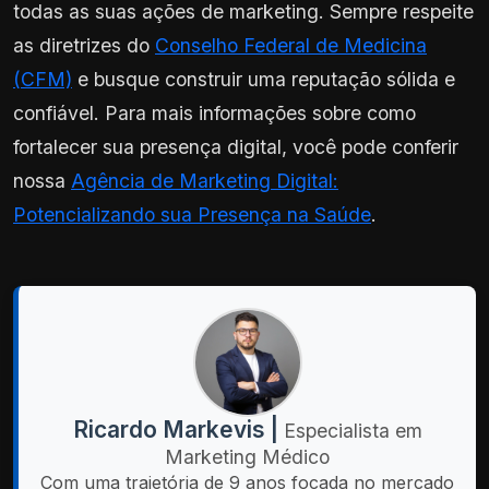
todas as suas ações de marketing. Sempre respeite
as diretrizes do
Conselho Federal de Medicina
(CFM)
e busque construir uma reputação sólida e
confiável. Para mais informações sobre como
fortalecer sua presença digital, você pode conferir
nossa
Agência de Marketing Digital:
Potencializando sua Presença na Saúde
.
Ricardo Markevis |
Especialista em
Marketing Médico
Com uma trajetória de 9 anos focada no mercado