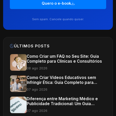
Quero o e-book
Sem spam. Cancele quando quiser.
ÚLTIMOS POSTS
Como Criar um FAQ no Seu Site: Guia
Completo para Clínicas e Consultórios
08 ago 2026
Como Criar Vídeos Educativos sem
Infringir Ética: Guia Completo para
Profissionais de Saúde
07 ago 2026
Diferença entre Marketing Médico e
Publicidade Tradicional: Um Guia
Completo
07 ago 2026