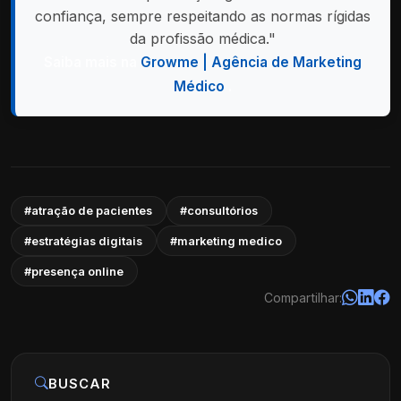
confiança, sempre respeitando as normas rígidas
da profissão médica."
Saiba mais na
Growme | Agência de Marketing
Médico
.
#atração de pacientes
#consultórios
#estratégias digitais
#marketing medico
#presença online
Compartilhar:
BUSCAR