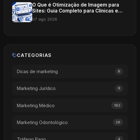
O Que é Otimização de Imagem para
Sites: Guia Completo para Clínicas e
Consultórios
07 ago 2026
CATEGORIAS
Dicas de marketing
8
Marketing Jurídico
9
Marketing Médico
162
Marketing Odontológico
28
Tráfego Pago
4