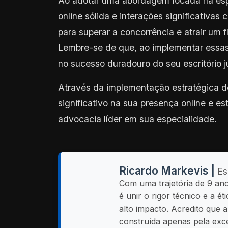
Ao adotar uma abordagem focada na espe
online sólida e interações significativas
para superar a concorrência e atrair um 
Lembre-se de que, ao implementar essas 
no sucesso duradouro do seu escritório ju
Através da implementação estratégica d
significativo na sua presença online e e
advocacia líder em sua especialidade.
Ricardo Markevis |
Es
Com uma trajetória de 9 an
é unir o rigor técnico e a 
alto impacto. Acredito que 
construída apenas pela exce