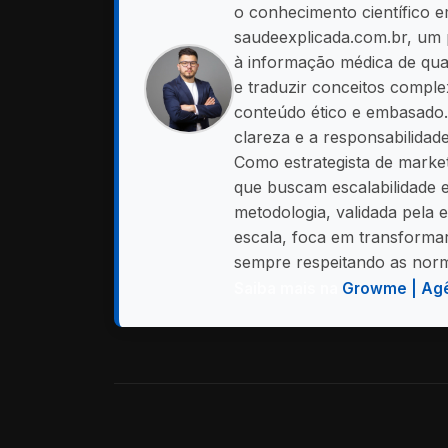
o conhecimento científico e
saudeexplicada.com.br, um 
à informação médica de qual
e traduzir conceitos comple
conteúdo ético e embasado.
clareza e a responsabilidad
Como estrategista de market
que buscam escalabilidade 
metodologia, validada pela 
escala, foca em transformar
sempre respeitando as norma
Saiba mais na
Growme | Agê