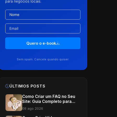
para negócios locais.
Quero o e-book
Sem spam. Cancele quando quiser.
ÚLTIMOS POSTS
Como Criar um FAQ no Seu
Site: Guia Completo para
Clínicas e Consultórios
08 ago 2026