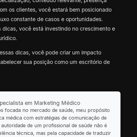
cialização, conteúdo relevante, presença
 com os clientes, você estará bem posicionado
fluxo constante de casos e oportunidades.
dicas, você está investindo no crescimento e
rídico.
essas dicas, você pode criar um impacto
stabelecer sua posição como um escritório de
pecialista em Marketing Médico
os focada no mercado de saúde, meu propósito
ética médica com estratégias de comunicação de
a autoridade de um profissional de saúde não é
lência técnica, mas pela capacidade de traduzir