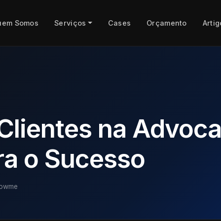
uem Somos
Serviços
Cases
Orçamento
Artig
lientes na Advocac
ra o Sucesso
rowme