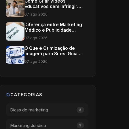
Como Criar Vídeos
Educativos sem Infringir
Ética: Guia Completo para
07 ago 2026
Profissionais de Saúde
Diferença entre Marketing
Médico e Publicidade
Tradicional: Um Guia
07 ago 2026
Completo
O Que é Otimização de
Imagem para Sites: Guia
Completo para Clínicas e
07 ago 2026
Consultórios
CATEGORIAS
Dicas de marketing
8
Marketing Jurídico
9