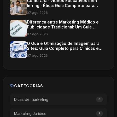
Como Criar Vídeos Educativos sem
Infringir Ética: Guia Completo para
Profissionais de Saúde
07 ago 2026
Diferença entre Marketing Médico e
Publicidade Tradicional: Um Guia
Completo
07 ago 2026
O Que é Otimização de Imagem para
Sites: Guia Completo para Clínicas e
Consultórios
07 ago 2026
CATEGORIAS
Dicas de marketing
8
Marketing Jurídico
9