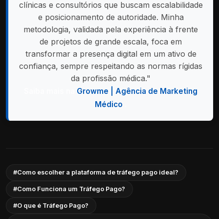
clínicas e consultórios que buscam escalabilidade
e posicionamento de autoridade. Minha
metodologia, validada pela experiência à frente
de projetos de grande escala, foca em
transformar a presença digital em um ativo de
confiança, sempre respeitando as normas rígidas
da profissão médica."
Saiba mais na
Growme | Agência de Marketing
Médico
.
#Como escolher a plataforma de tráfego pago ideal?
#Como Funciona um Tráfego Pago?
#O que é Tráfego Pago?