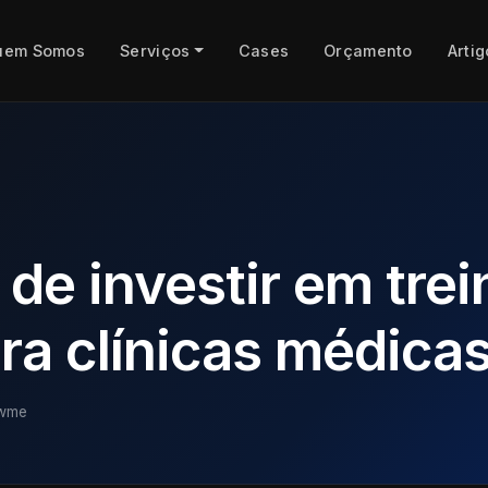
uem Somos
Serviços
Cases
Orçamento
Artig
 de investir em tre
ra clínicas médica
owme