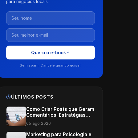
para negócios locais.
Quero o e-book
Sem spam. Cancele quando quiser.
ÚLTIMOS POSTS
Como Criar Posts que Geram
Comentários: Estratégias
para Médicos
05 ago 2026
Marketing para Psicologia e