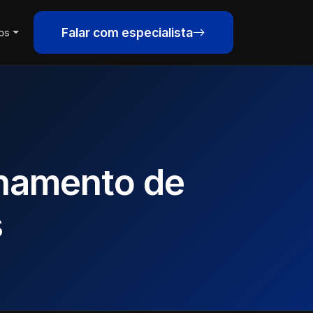
Falar com especialista
os
inamento de
s