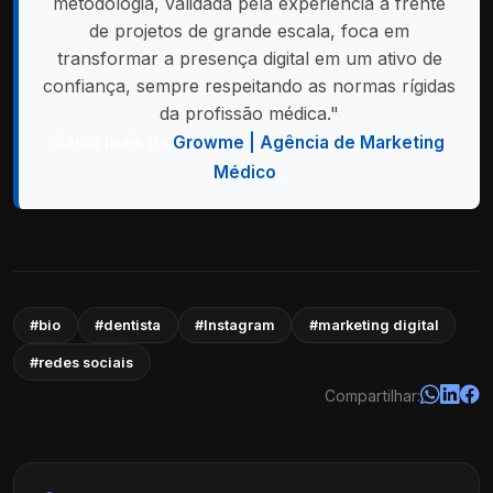
metodologia, validada pela experiência à frente
de projetos de grande escala, foca em
transformar a presença digital em um ativo de
confiança, sempre respeitando as normas rígidas
da profissão médica."
Saiba mais na
Growme | Agência de Marketing
Médico
.
#bio
#dentista
#Instagram
#marketing digital
#redes sociais
Compartilhar: