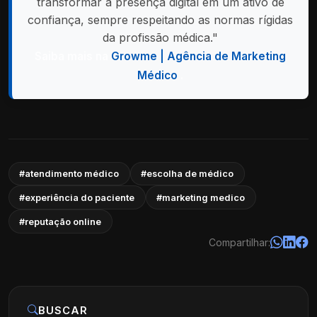
transformar a presença digital em um ativo de
confiança, sempre respeitando as normas rígidas
da profissão médica."
Saiba mais na
Growme | Agência de Marketing
Médico
.
#atendimento médico
#escolha de médico
#experiência do paciente
#marketing medico
#reputação online
Compartilhar:
BUSCAR