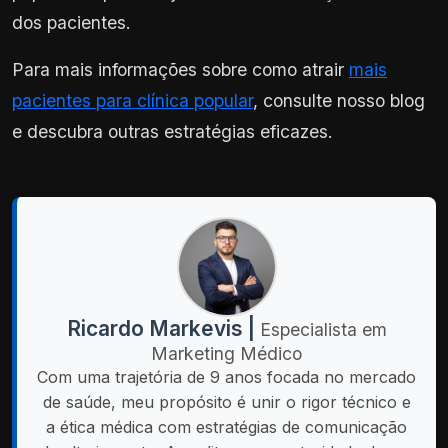
dos pacientes.
Para mais informações sobre como atrair
mais
pacientes para clínica popular
, consulte nosso blog
e descubra outras estratégias eficazes.
Ricardo Markevis |
Especialista em
Marketing Médico
Com uma trajetória de 9 anos focada no mercado
de saúde, meu propósito é unir o rigor técnico e
a ética médica com estratégias de comunicação