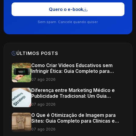
Quero o e-book
Sem spam. Cancele quando quiser.
ÚLTIMOS POSTS
Como Criar Vídeos Educativos sem
Infringir Ética: Guia Completo para
Profissionais de Saúde
07 ago 2026
Diferença entre Marketing Médico e
Publicidade Tradicional: Um Guia
Completo
07 ago 2026
O Que é Otimização de Imagem para
Sites: Guia Completo para Clínicas e
Consultórios
07 ago 2026