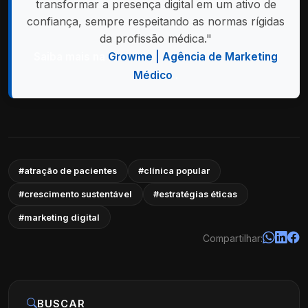
transformar a presença digital em um ativo de
confiança, sempre respeitando as normas rígidas
da profissão médica."
Saiba mais na
Growme | Agência de Marketing
Médico
.
#atração de pacientes
#clínica popular
#crescimento sustentável
#estratégias éticas
#marketing digital
Compartilhar:
BUSCAR