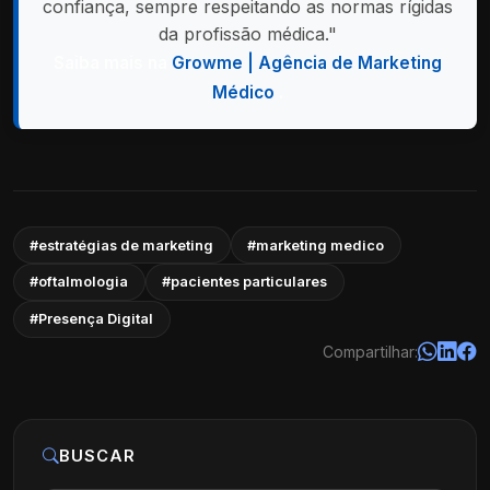
confiança, sempre respeitando as normas rígidas
da profissão médica."
Saiba mais na
Growme | Agência de Marketing
Médico
.
#estratégias de marketing
#marketing medico
#oftalmologia
#pacientes particulares
#Presença Digital
Compartilhar:
BUSCAR