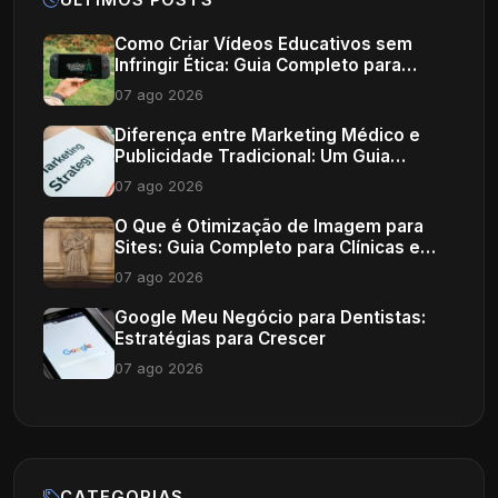
Como Criar Vídeos Educativos sem
Infringir Ética: Guia Completo para
Profissionais de Saúde
07 ago 2026
Diferença entre Marketing Médico e
Publicidade Tradicional: Um Guia
Completo
07 ago 2026
O Que é Otimização de Imagem para
Sites: Guia Completo para Clínicas e
Consultórios
07 ago 2026
Google Meu Negócio para Dentistas:
Estratégias para Crescer
07 ago 2026
CATEGORIAS