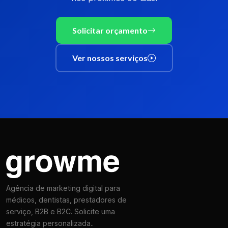
Solicitar orçamento
Ver nossos serviços
Agência de marketing digital para
médicos, dentistas, prestadores de
serviço, B2B e B2C. Solicite uma
estratégia personalizada..